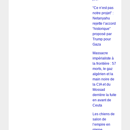
“Ce n’est pas
notre projet” :
Netanyahu
rejette l’accord
“historique”
proposé par
Trump pour
Gaza
Massacre
impérialiste à
la frontière : 57
morts, le gaz
algérien et la
main noire de
la CIA et du
Mossad
derrière la fuite
en avant de
Ceuta
Les chiens de
salon de
l’empire en
pleine