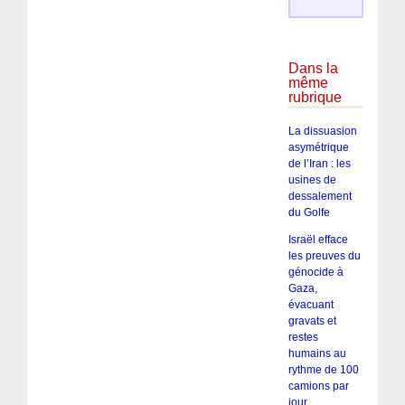
Dans la
même
rubrique
La dissuasion
asymétrique
de l’Iran : les
usines de
dessalement
du Golfe
Israël efface
les preuves du
génocide à
Gaza,
évacuant
gravats et
restes
humains au
rythme de 100
camions par
jour