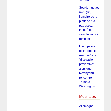
s’étend
Sourd, muet et
aveugle,
l’empire de la
piraterie n’a
pas assez
trinqué et
semble vouloir
rempiler
L’Iran passe
de la “riposte
réactive” à la
“dissuasion
préventive”
alors que
Netanyahu
rencontre
Trump à
Washington
Mots-clés
Allemagne