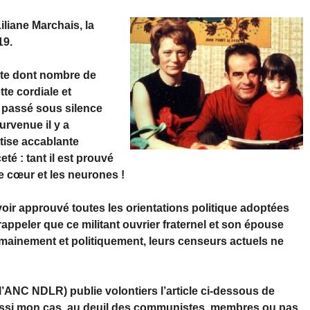
liane Marchais, la
19.
nte dont nombre de
tte cordiale et
r passé sous silence
rvenue il y a
tise accablante
é : tant il est prouvé
e cœur et les neurones !
’avoir approuvé toutes les orientations politique adoptées
appeler que ce militant ouvrier fraternel et son épouse
humainement et politiquement, leurs censeurs actuels ne
l’ANC NDLR) publie volontiers l’article ci-dessous de
aussi mon cas, au deuil des communistes, membres ou pas