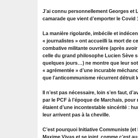
J’ai connu personnellement Georges et Li
camarade que vient d’emporter le Covid 
La manière rigolarde, imbécile et indéce
« journalistes » ont accueilli la mort de ce
combative militante ouvrière (après avoi
celle du grand philosophe Lucien Sève su
quelques jours…) ne montre que leur sot
« agrémentée » d’une incurable méchancet
que l’anticommunisme récurrent détruit l
Il n’est pas nécessaire, loin s’en faut, d
par le PCF à l’époque de Marchais, pour r
étaient d’une incontestable sincérité : 
leur arrivent pas à la cheville.
C’est pourquoi Initiative Communiste (et 
Maxime Vivas et se joint, comme c’est 