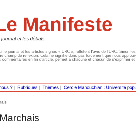
Le Manifeste
 journal et les débats
l le journal et les articles signés « URC », reflètent l’avis de l’URC. Sinon les
re champ de réflexion. Cela ne signifie donc pas forcément que nous approuvio
 commentaires en fin d’article, permet à chacune et chacun de s’exprimer et 
nous ?
|
Rubriques
|
Thèmes
|
Cercle Manouchian : Université popu
hais
e Marchais