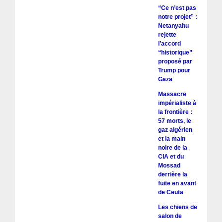
“Ce n’est pas
notre projet” :
Netanyahu
rejette
l’accord
“historique”
proposé par
Trump pour
Gaza
Massacre
impérialiste à
la frontière :
57 morts, le
gaz algérien
et la main
noire de la
CIA et du
Mossad
derrière la
fuite en avant
de Ceuta
Les chiens de
salon de