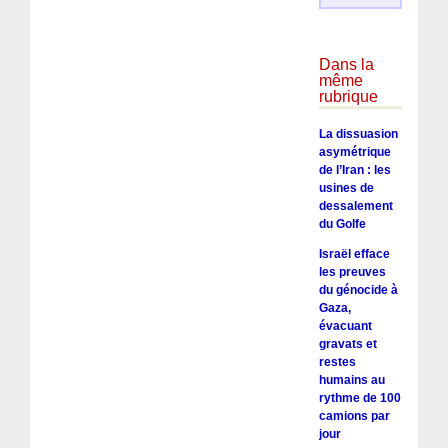
Dans la
même
rubrique
La dissuasion
asymétrique
de l’Iran : les
usines de
dessalement
du Golfe
Israël efface
les preuves
du génocide à
Gaza,
évacuant
gravats et
restes
humains au
rythme de 100
camions par
jour