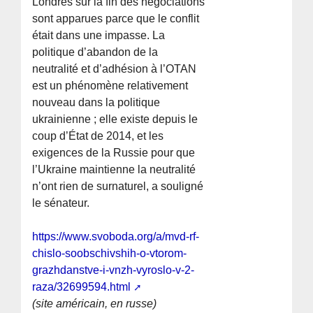
Londres sur la fin des négociations
sont apparues parce que le conflit
était dans une impasse. La
politique d’abandon de la
neutralité et d’adhésion à l’OTAN
est un phénomène relativement
nouveau dans la politique
ukrainienne ; elle existe depuis le
coup d’État de 2014, et les
exigences de la Russie pour que
l’Ukraine maintienne la neutralité
n’ont rien de surnaturel, a souligné
le sénateur.
https://www.svoboda.org/a/mvd-rf-
chislo-soobschivshih-o-vtorom-
grazhdanstve-i-vnzh-vyroslo-v-2-
raza/32699594.html
(site américain, en russe)