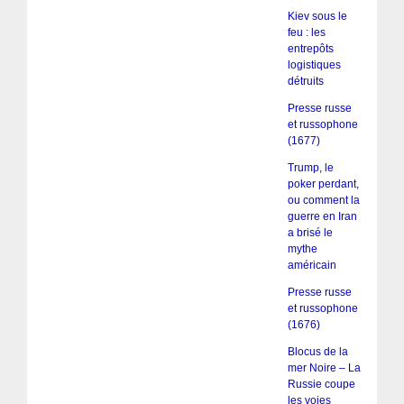
Kiev sous le
feu : les
entrepôts
logistiques
détruits
Presse russe
et russophone
(1677)
Trump, le
poker perdant,
ou comment la
guerre en Iran
a brisé le
mythe
américain
Presse russe
et russophone
(1676)
Blocus de la
mer Noire – La
Russie coupe
les voies