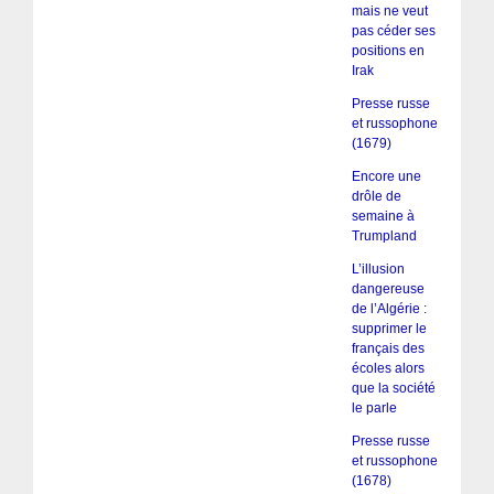
mais ne veut
pas céder ses
positions en
Irak
Presse russe
et russophone
(1679)
Encore une
drôle de
semaine à
Trumpland
L’illusion
dangereuse
de l’Algérie :
supprimer le
français des
écoles alors
que la société
le parle
Presse russe
et russophone
(1678)