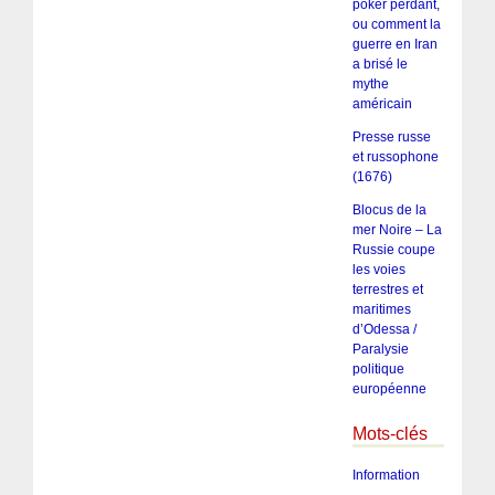
poker perdant,
ou comment la
guerre en Iran
a brisé le
mythe
américain
Presse russe
et russophone
(1676)
Blocus de la
mer Noire – La
Russie coupe
les voies
terrestres et
maritimes
d’Odessa /
Paralysie
politique
européenne
Mots-clés
Information