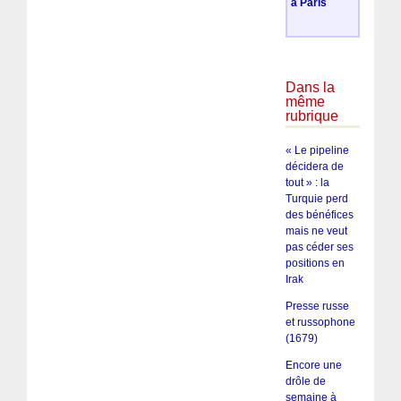
à Paris
Dans la
même
rubrique
« Le pipeline
décidera de
tout » : la
Turquie perd
des bénéfices
mais ne veut
pas céder ses
positions en
Irak
Presse russe
et russophone
(1679)
Encore une
drôle de
semaine à