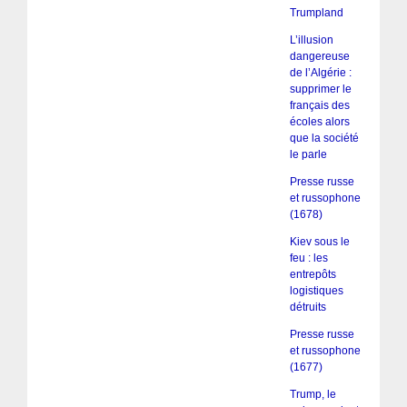
Trumpland
L’illusion
dangereuse
de l’Algérie :
supprimer le
français des
écoles alors
que la société
le parle
Presse russe
et russophone
(1678)
Kiev sous le
feu : les
entrepôts
logistiques
détruits
Presse russe
et russophone
(1677)
Trump, le