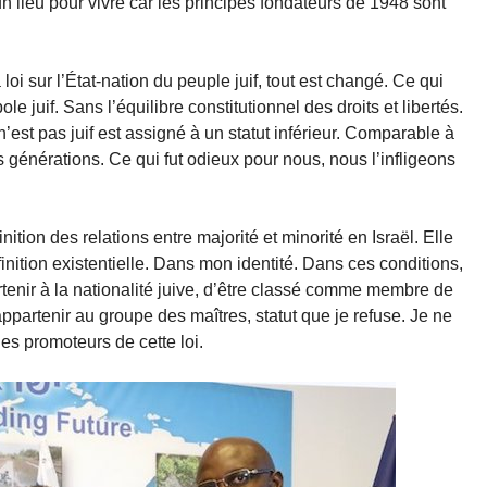
un lieu pour vivre car les principes fondateurs de 1948 sont
 loi sur l’État-nation du peuple juif, tout est changé. Ce qui
le juif. Sans l’équilibre constitutionnel des droits et libertés.
 n’est pas juif est assigné à un statut inférieur. Comparable à
s générations. Ce qui fut odieux pour nous, nous l’infligeons
inition des relations entre majorité et minorité en Israël. Elle
ition existentielle. Dans mon identité. Dans ces conditions,
enir à la nationalité juive, d’être classé comme membre de
appartenir au groupe des maîtres, statut que je refuse. Je ne
les promoteurs de cette loi.