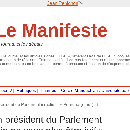
Jean Penichon
">
Le Manifeste
 journal et les débats
l le journal et les articles signés « URC », reflètent l’avis de l’URC. Sinon les
re champ de réflexion. Cela ne signifie donc pas forcément que nous approuvio
 commentaires en fin d’article, permet à chacune et chacun de s’exprimer et 
nous ?
|
Rubriques
|
Thèmes
|
Cercle Manouchian : Université popu
ésident du Parlement israélien : « Pourquoi je ne (…)
 président du Parlement