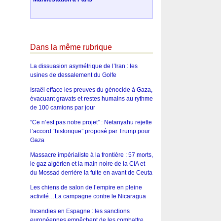
Dans la même rubrique
La dissuasion asymétrique de l’Iran : les
usines de dessalement du Golfe
Israël efface les preuves du génocide à Gaza,
évacuant gravats et restes humains au rythme
de 100 camions par jour
“Ce n’est pas notre projet” : Netanyahu rejette
l’accord “historique” proposé par Trump pour
Gaza
Massacre impérialiste à la frontière : 57 morts,
le gaz algérien et la main noire de la CIA et
du Mossad derrière la fuite en avant de Ceuta
Les chiens de salon de l’empire en pleine
activité…La campagne contre le Nicaragua
Incendies en Espagne : les sanctions
européennes empêchent de les combattre