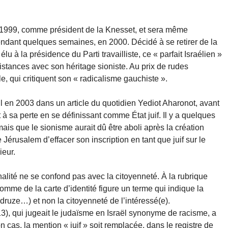
 en 1999, comme président de la Knesset, et sera même
 pendant quelques semaines, en 2000. Décidé à se retirer de la
élu à la présidence du Parti travailliste, ce « parfait Israélien »
distances avec son héritage sioniste. Au prix de rudes
, qui critiquent son « radicalisme gauchiste ».
-il en 2003 dans un article du quotidien Yediot Aharonot, avant
t à sa perte en se définissant comme État juif. Il y a quelques
s que le sionisme aurait dû être aboli après la création
 Jérusalem d’effacer son inscription en tant que juif sur le
ieur.
ionalité ne se confond pas avec la citoyenneté. À la rubrique
comme de la carte d’identité figure un terme qui indique la
 druze…) et non la citoyenneté de l’intéressé(e).
), qui jugeait le judaïsme en Israël synonyme de racisme, a
cas, la mention « juif » soit remplacée, dans le registre de