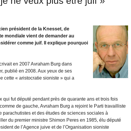
je ne veux plus être juif »
ncien président de la Knesset, de
iste mondiale vient de demander au
sidérer comme juif. Il explique pourquoi
écrivait en 2007 Avraham Burg dans
ler, publié en 2008. Aux yeux de ses
de cette « aristocratie sioniste » qui a
ux qui fut député pendant près de quarante ans et trois fois
omme de gauche, Avraham Burg a rejoint le Parti travailliste
de parachutistes et des études de sciences sociales à
iller du premier ministre Shimon Peres en 1985, élu député
ésident de l’Agence juive et de l’Organisation sioniste