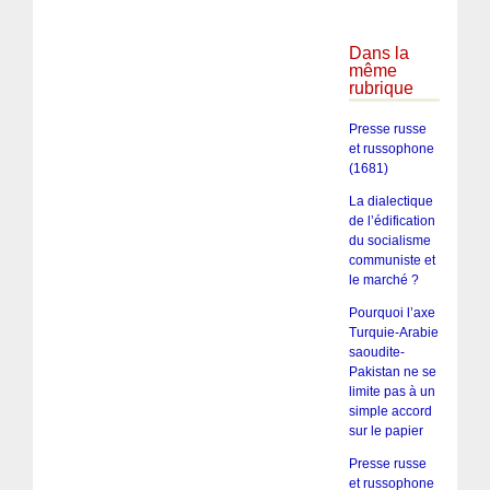
Dans la
même
rubrique
Presse russe
et russophone
(1681)
La dialectique
de l’édification
du socialisme
communiste et
le marché ?
Pourquoi l’axe
Turquie-Arabie
saoudite-
Pakistan ne se
limite pas à un
simple accord
sur le papier
Presse russe
et russophone