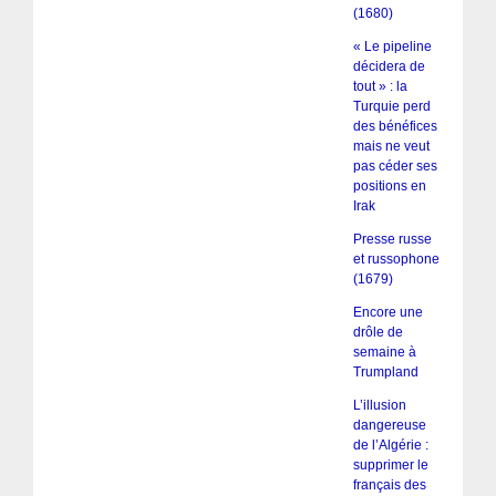
(1680)
« Le pipeline
décidera de
tout » : la
Turquie perd
des bénéfices
mais ne veut
pas céder ses
positions en
Irak
Presse russe
et russophone
(1679)
Encore une
drôle de
semaine à
Trumpland
L’illusion
dangereuse
de l’Algérie :
supprimer le
français des