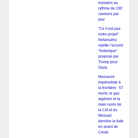
humains au
rythme de 100
camions par
jour
“Ce n’est pas
notre projet” :
Netanyahu
rejette l’accord
“historique”
proposé par
Trump pour
Gaza
Massacre
impérialiste à
la frontière : 57
morts, le gaz
algérien et la
main noire de
la CIA et du
Mossad
derrière la fuite
en avant de
Ceuta