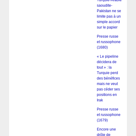
saoudite-
Pakistan ne se
limite pas à un
simple accord
sur le papier
Presse russe
et russophone
(1680)
« Le pipeline
décidera de
tout » : la
Turquie perd
des bénéfices
mais ne veut
pas céder ses
positions en
Irak
Presse russe
et russophone
(1679)
Encore une
drôle de