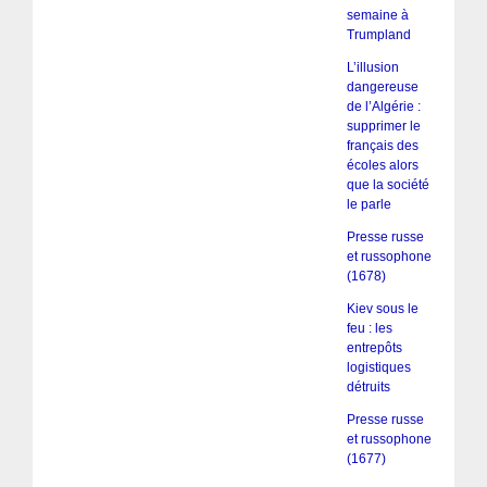
semaine à
Trumpland
L’illusion
dangereuse
de l’Algérie :
supprimer le
français des
écoles alors
que la société
le parle
Presse russe
et russophone
(1678)
Kiev sous le
feu : les
entrepôts
logistiques
détruits
Presse russe
et russophone
(1677)