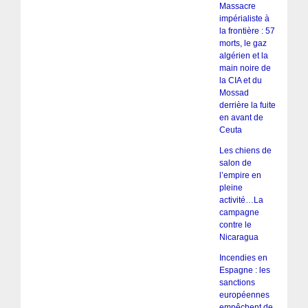
Massacre
impérialiste à
la frontière : 57
morts, le gaz
algérien et la
main noire de
la CIA et du
Mossad
derrière la fuite
en avant de
Ceuta
Les chiens de
salon de
l’empire en
pleine
activité…La
campagne
contre le
Nicaragua
Incendies en
Espagne : les
sanctions
européennes
empêchent de