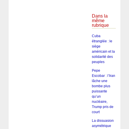
Dans la
même
rubrique
Cuba
étranglée : le
siège
américain et la
solidarité des
peuples
Pepe
Escobar : l’Iran
lâche une
bombe plus
puissante
qu’un
nucléaire,
Trump pris de
court
La dissuasion
asymétrique