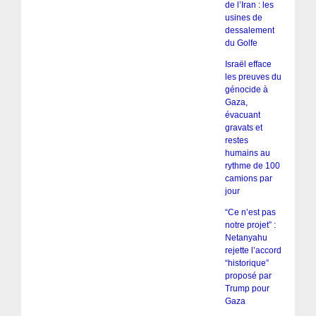
de l’Iran : les
usines de
dessalement
du Golfe
Israël efface
les preuves du
génocide à
Gaza,
évacuant
gravats et
restes
humains au
rythme de 100
camions par
jour
“Ce n’est pas
notre projet” :
Netanyahu
rejette l’accord
“historique”
proposé par
Trump pour
Gaza