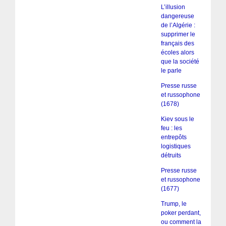
L’illusion
dangereuse
de l’Algérie :
supprimer le
français des
écoles alors
que la société
le parle
Presse russe
et russophone
(1678)
Kiev sous le
feu : les
entrepôts
logistiques
détruits
Presse russe
et russophone
(1677)
Trump, le
poker perdant,
ou comment la