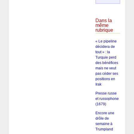
Dans la
même
rubrique
« Le pipeline
décidera de
tout » : la
Turquie perd
des bénéfices
mais ne veut
pas céder ses
positions en
Irak
Presse russe
et russophone
(1679)
Encore une
drôle de
semaine à
Trumpland