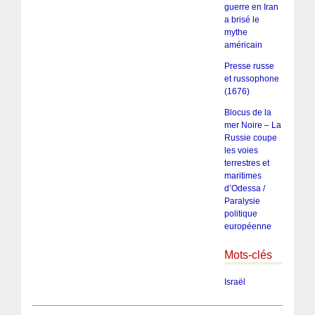
guerre en Iran
a brisé le
mythe
américain
Presse russe
et russophone
(1676)
Blocus de la
mer Noire – La
Russie coupe
les voies
terrestres et
maritimes
d’Odessa /
Paralysie
politique
européenne
Mots-clés
Israël