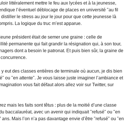
ir littéralement mettre le feu aux lycées et à la jeunesse,
ique l’éventuel déblocage de places en université "au fil
e distiller le stress au jour le jour pour que cette jeunesse là
 compris. La logique du truc m’est apparue.
 jeune président était de semer une graine : celle de
llité permanente qui fait grandir la résignation qui, à son tour,
nagers dont a besoin le patronat. Et puis bien sûr, la graine de
n concurrence.
 y eut des classes entières de terminale où aucun, je dis bien
" ou "en attente". Je vous laisse juste imaginer l’ambiance et
imagination vous fait défaut alors allez voir sur Twitter, sur
 mais les faits sont têtus : plus de la moitié d’une classe
du baccalauréat, avec un avenir qui indiquait "refusé" ou "en
7 ans. Mais l’on n’a pas davantage envie d’être "refusé" ou "en