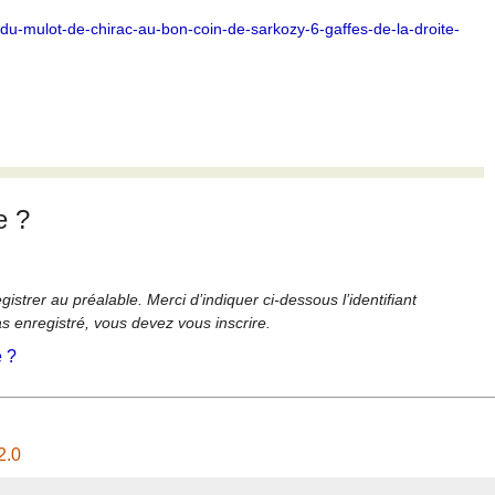
u-mulot-de-chirac-au-bon-coin-de-sarkozy-6-gaffes-de-la-droite-
e ?
strer au préalable. Merci d’indiquer ci-dessous l’identifiant
as enregistré, vous devez vous inscrire.
é ?
2.0