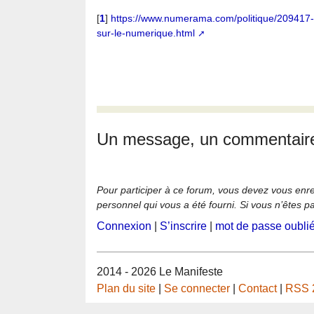
[
1
]
https://www.numerama.com/politique/209417-d
sur-le-numerique.html
Un message, un commentair
Pour participer à ce forum, vous devez vous enregi
personnel qui vous a été fourni. Si vous n’êtes p
Connexion
|
S’inscrire
|
mot de passe oubli
2014 - 2026 Le Manifeste
Plan du site
|
Se connecter
|
Contact
|
RSS 