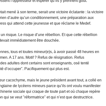
ssent l’oppresseur et espérer qu’ils y prennent goût.
était mené à son terme, serait une victoire éclatante : la victoire
t rien d’autre qu’un conditionnement, une préparation aux
ess qui attend cette jeunesse et que réclame le Medef.
un risque. Le risque d’une rébellion. Et que cette rébellion
it devait immédiatement être douchée.
ennes, tous et toutes mineur(e)s, à avoir passé 48 heures en
amen. A 17 ans. Motif ? Refus de résignation. Refus
c des adultes dont certains sont enseignants, osé tenté
nté d’occuper". Pacifiquement qui plus est.
rieur cacochyme, mais le jeune président avant tout, a collé en
gtaine de lycéens mineurs parce qu’ils ont voulu manifester
hinerie sociale qui craque de toute part et où chaque repère
n qui se veut "réformatrice" et qui n’est que destructrice.