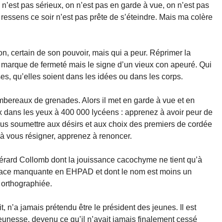
n’est pas sérieux, on n’est pas en garde à vue, on n’est pas
ressens ce soir n’est pas prête de s’éteindre. Mais ma colère
on, certain de son pouvoir, mais qui a peur. Réprimer la
 marque de fermeté mais le signe d’un vieux con apeuré. Qui
es, qu’elles soient dans les idées ou dans les corps.
mbereaux de grenades. Alors il met en garde à vue et en
ux dans les yeux à 400 000 lycéens : apprenez à avoir peur de
ous soumettre aux désirs et aux choix des premiers de cordée
à vous résigner, apprenez à renoncer.
 Gérard Collomb dont la jouissance cacochyme ne tient qu’à
e place manquante en EHPAD et dont le nom est moins un
orthographiée.
t, n’a jamais prétendu être le président des jeunes. Il est
eunesse, devenu ce qu’il n’avait jamais finalement cessé