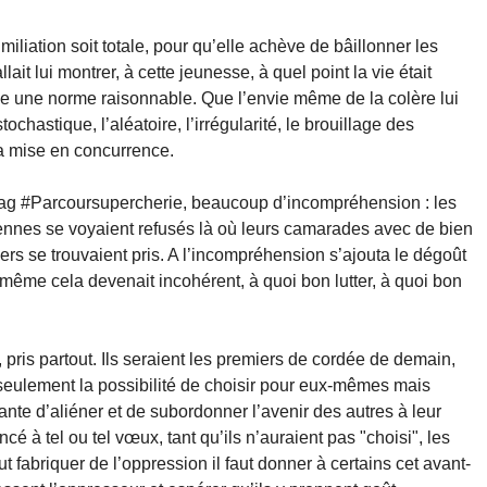
miliation soit totale, pour qu’elle achève de bâillonner les
allait lui montrer, à cette jeunesse, à quel point la vie était
mme une norme raisonnable. Que l’envie même de la colère lui
ochastique, l’aléatoire, l’irrégularité, le brouillage des
la mise en concurrence.
shtag #Parcoursupercherie, beaucoup d’incompréhension : les
ennes se voyaient refusés là où leurs camarades avec de bien
s se trouvaient pris. A l’incompréhension s’ajouta le dégoût
 même cela devenait incohérent, à quoi bon lutter, à quoi bon
 pris partout. Ils seraient les premiers de cordée de demain,
n seulement la possibilité de choisir pour eux-mêmes mais
nte d’aliéner et de subordonner l’avenir des autres à leur
cé à tel ou tel vœux, tant qu’ils n’auraient pas "choisi", les
t fabriquer de l’oppression il faut donner à certains cet avant-