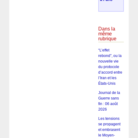
Dans la
même
rubrique
“L’effet
rebond”, ou la
nouvelle vie
du protocole
d’accord entre
l’Iran et les
États-Unis
Journal de la
Guerre sans
fin : 06 août
2026
Les tensions
se propagent
et embrasent
le Moyen-