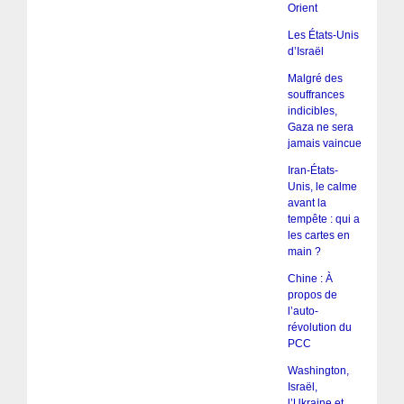
Orient
Les États-Unis
d’Israël
Malgré des
souffrances
indicibles,
Gaza ne sera
jamais vaincue
Iran-États-
Unis, le calme
avant la
tempête : qui a
les cartes en
main ?
Chine : À
propos de
l’auto-
révolution du
PCC
Washington,
Israël,
l’Ukraine et