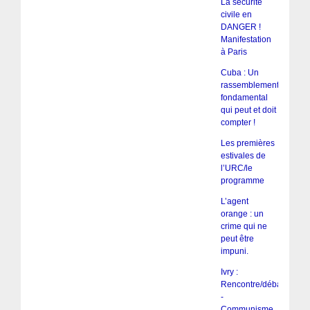
La sécurité
civile en
DANGER !
Manifestation
à Paris
Cuba : Un
rassemblement
fondamental
qui peut et doit
compter !
Les premières
estivales de
l’URC/le
programme
L’agent
orange : un
crime qui ne
peut être
impuni.
Ivry :
Rencontre/débat
-
Communisme