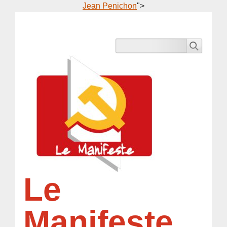
Jean Penichon
">
Le
Manifeste