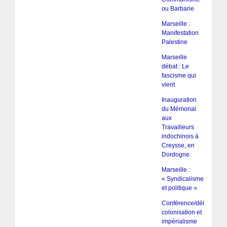
ou Barbarie
Marseille :
Manifestation
Palestine
Marseille
débat : Le
fascisme qui
vient
Inauguration
du Mémorial
aux
Travailleurs
indochinois à
Creysse, en
Dordogne.
Marseille :
« Syndicalisme
et politique »
Conférence/débat :
colonisation et
impérialisme