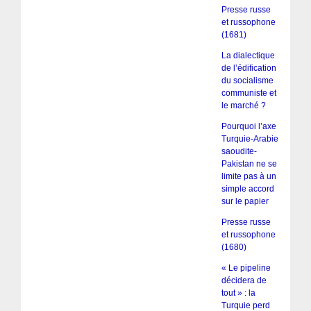
Presse russe
et russophone
(1681)
La dialectique
de l’édification
du socialisme
communiste et
le marché ?
Pourquoi l’axe
Turquie-Arabie
saoudite-
Pakistan ne se
limite pas à un
simple accord
sur le papier
Presse russe
et russophone
(1680)
« Le pipeline
décidera de
tout » : la
Turquie perd