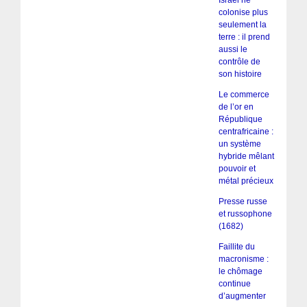
colonise plus
seulement la
terre : il prend
aussi le
contrôle de
son histoire
Le commerce
de l’or en
République
centrafricaine :
un système
hybride mêlant
pouvoir et
métal précieux
Presse russe
et russophone
(1682)
Faillite du
macronisme :
le chômage
continue
d’augmenter