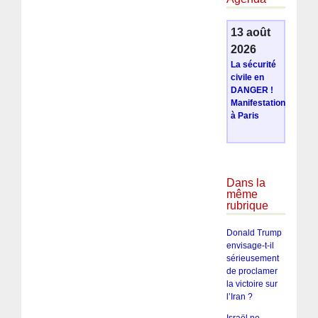
13 août
2026
La sécurité
civile en
DANGER !
Manifestation
à Paris
Dans la
même
rubrique
Donald Trump
envisage-t-il
sérieusement
de proclamer
la victoire sur
l’Iran ?
Israël ne