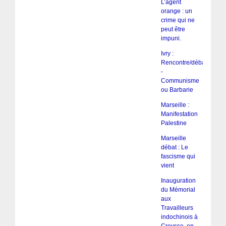
L’agent
orange : un
crime qui ne
peut être
impuni.
Ivry :
Rencontre/débat
-
Communisme
ou Barbarie
Marseille :
Manifestation
Palestine
Marseille
débat : Le
fascisme qui
vient
Inauguration
du Mémorial
aux
Travailleurs
indochinois à
Creysse, en