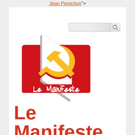
Jean Penichon
">
Le
Manifeste