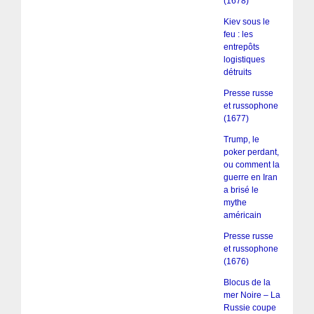
(1678)
Kiev sous le
feu : les
entrepôts
logistiques
détruits
Presse russe
et russophone
(1677)
Trump, le
poker perdant,
ou comment la
guerre en Iran
a brisé le
mythe
américain
Presse russe
et russophone
(1676)
Blocus de la
mer Noire – La
Russie coupe