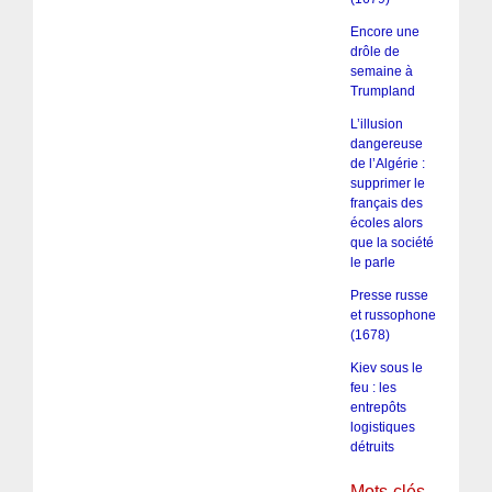
Encore une
drôle de
semaine à
Trumpland
L’illusion
dangereuse
de l’Algérie :
supprimer le
français des
écoles alors
que la société
le parle
Presse russe
et russophone
(1678)
Kiev sous le
feu : les
entrepôts
logistiques
détruits
Mots-clés