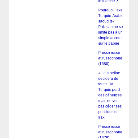
le marché ?
Pourquoi l’axe
Turquie-Arabie
saoudite-
Pakistan ne se
limite pas à un
simple accord
sur le papier
Presse russe
et russophone
(1680)
« Le pipeline
décidera de
tout » : la
Turquie perd
des bénéfices
mais ne veut
pas céder ses
positions en
Irak
Presse russe
et russophone
(1679)