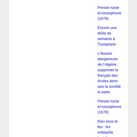
Presse russe
et russophone
(1679)
Encore une
drôle de
semaine à
Trumpland
L’illusion
dangereuse
de l’Algérie :
supprimer le
français des
écoles alors
que la société
le parle
Presse russe
et russophone
(1678)
Kiev sous le
feu : les
entrepôts