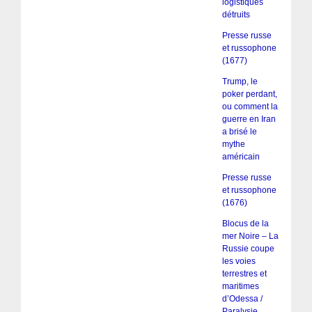
logistiques
détruits
Presse russe
et russophone
(1677)
Trump, le
poker perdant,
ou comment la
guerre en Iran
a brisé le
mythe
américain
Presse russe
et russophone
(1676)
Blocus de la
mer Noire – La
Russie coupe
les voies
terrestres et
maritimes
d’Odessa /
Paralysie