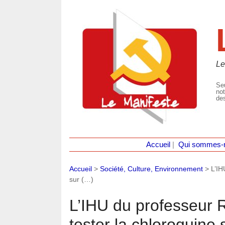
Le
Seu
not
des
Accueil
|
Qui sommes-
Accueil
>
Société, Culture, Environnement
>
L’IH
sur (…)
L’IHU du professeur R
tester la chloroquine 