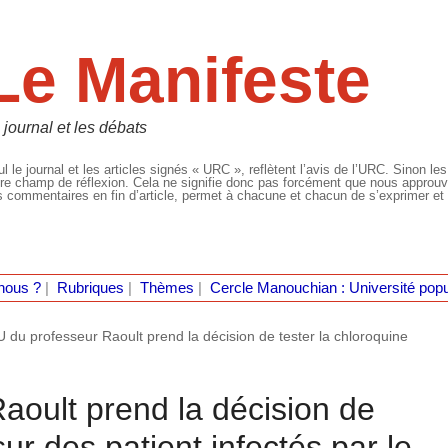
Le Manifeste
 journal et les débats
l le journal et les articles signés « URC », reflètent l’avis de l’URC. Sinon les
re champ de réflexion. Cela ne signifie donc pas forcément que nous approuvio
 commentaires en fin d’article, permet à chacune et chacun de s’exprimer et 
nous ?
|
Rubriques
|
Thèmes
|
Cercle Manouchian : Université popu
U du professeur Raoult prend la décision de tester la chloroquine
aoult prend la décision de
sur des patient infectés par le