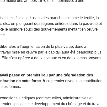
nde moitié des années 1970 et, en définitive, d’une
ts collectifs massifs dans des branches comme le textile, la
e, etc., en plongeant des régions entières dans la pauvreté et
 été le moindre souci des gouvernements mettant en œuvre
che.
éolibérales à l’augmentation de la plus-value, donc à
e travail mise en œuvre par le capital, aura été beaucoup plus
ve. Elle s’est opérée à deux niveaux et en deux temps. Voyons
travail passe en premier lieu par une dégradation des
nération de cette force. A
ce premier niveau, la contribution
iples formes.
onditions juridiques (contractuelles, administratives et
 rendent possible le développement du chômage et du travail