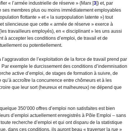
fler « l’armée industrielle de réserve » (Marx
[
3
]
) et, par
tre ses membres plus ou moins immédiatement employables
pulation flottante » et « la surpopulation latente ») tout
 silencieuse que cette « armée de réserve » exerce à
(les travailleurs employés), en « disciplinant » les uns aussi
nt à accepter les conditions d’emploi, de travail et de
ctuellement ou potentiellement.
 l’aggravation de l’exploitation de la force de travail prend par
es. Par exemple le durcissement des conditions d’indemnisation
che active d’emploi, de stages de formation à suivre, de
se qu’à accroître la concurrence entre chômeurs et à les
t croire que leur sort (heureux et malheureux) ne dépend que
e quelque 350’000 offres d’emploi non satisfaites est bien
eurs d’emploi actuellement enregistrés à Pôle Emploi – sans
oute recherche d’emploi et qui ont disparu de la statistique
, dans ces conditions, ils auront beau « traverser la rue »