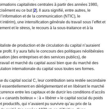
ormations capitalistes centrales à partir des années 1980,
cisément eu ce but
[
2
]
. Il aura signifié, entre autres, le
’information et de la communication (NTIC), le
térim), une intensification générale du travail sous l’effet et
nt et le stress, le recours à la sous-traitance et à la
aliste de production et de circulation du capital n’auraient
e profit. Il y aura fallu le concours des politiques néolibérales
sation (des entreprises et des services publics), de
avail et marché du capital aussi bien que du marché des
ulation internationale du capital sous toutes ses formes.
 du capital social C, leur contribution sera restée secondaire
é essentiellement en déréglementant et en libérant le marché
ncurrence entre les capitaux et de durcir les conditions d’accès
es « canards boiteux » : à « libérer » le capital social du poids
 productifs, qui n’avaient pu survivre qu’au prix de la