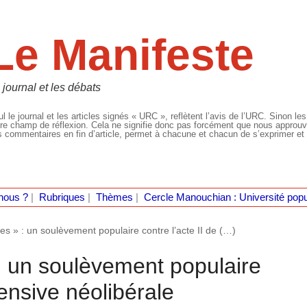
Le Manifeste
 journal et les débats
l le journal et les articles signés « URC », reflètent l’avis de l’URC. Sinon les
re champ de réflexion. Cela ne signifie donc pas forcément que nous approuvio
 commentaires en fin d’article, permet à chacune et chacun de s’exprimer et 
nous ?
|
Rubriques
|
Thèmes
|
Cercle Manouchian : Université popu
nes » : un soulèvement populaire contre l’acte II de (…)
 : un soulèvement populaire
ffensive néolibérale