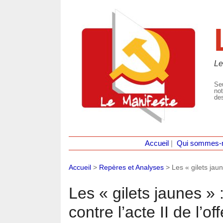
Le
Seu
not
des
Accueil
|
Qui sommes-
Accueil
>
Repères et Analyses
>
Les « gilets jau
Les « gilets jaunes »
contre l’acte II de l’o