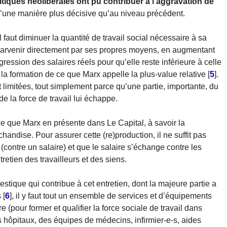
litiques néolibérales ont pu contribuer à l’aggravation de
’une manière plus décisive qu’au niveau précédent.
il faut diminuer la quantité de travail social nécessaire à sa
y parvenir directement par ses propres moyens, en augmentant
rogression des salaires réels pour qu’elle reste inférieure à celle
 la formation de ce que Marx appelle la plus-value relative
[
5
]
.
nt limitées, tout simplement parce qu’une partie, importante, du
de la force de travail lui échappe.
 ce que Marx en présente dans Le Capital, à savoir la
handise. Pour assurer cette (re)production, il ne suffit pas
 (contre un salaire) et que le salaire s’échange contre les
tien des travailleurs et des siens.
tique qui contribue à cet entretien, dont la majeure partie a
s
[
6
]
, il y faut tout un ensemble de services et d’équipements
ire (pour former et qualifier la force sociale de travail dans
es hôpitaux, des équipes de médecins, infirmier-e-s, aides