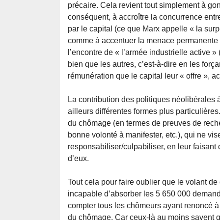
précaire. Cela revient tout simplement à gon
conséquent, à accroître la concurrence en
par le capital (ce que Marx appelle « la surpo
comme à accentuer la menace permanente et
l’encontre de « l’armée industrielle active » 
bien que les autres, c’est-à-dire en les força
rémunération que le capital leur « offre », a
La contribution des politiques néolibérales à
ailleurs différentes formes plus particulièr
du chômage (en termes de preuves de recher
bonne volonté à manifester, etc.), qui ne vi
responsabiliser/culpabiliser, en leur faisan
d’eux.
Tout cela pour faire oublier que le volant d
incapable d’absorber les 5 650 000 demand
compter tous les chômeurs ayant renoncé à t
du chômage. Car ceux-là au moins savent que