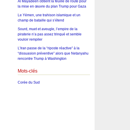
Al Mayadeen obtient la feuille de route pour
la mise en œuvre du plan Trump pour Gaza
Le Yémen, une trahison islamique et un
champ de bataille qui s’étend
Sourd, muet et aveugle, l’empire de la
piraterie n’a pas assez trinqué et semble
vouloir rempiler
L’Iran passe de la “riposte réactive” à la
“dissuasion préventive” alors que Netanyahu
rencontre Trump à Washington
Mots-clés
Corée du Sud