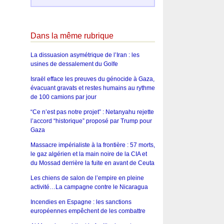
Dans la même rubrique
La dissuasion asymétrique de l’Iran : les
usines de dessalement du Golfe
Israël efface les preuves du génocide à Gaza,
évacuant gravats et restes humains au rythme
de 100 camions par jour
“Ce n’est pas notre projet” : Netanyahu rejette
l’accord “historique” proposé par Trump pour
Gaza
Massacre impérialiste à la frontière : 57 morts,
le gaz algérien et la main noire de la CIA et
du Mossad derrière la fuite en avant de Ceuta
Les chiens de salon de l’empire en pleine
activité…La campagne contre le Nicaragua
Incendies en Espagne : les sanctions
européennes empêchent de les combattre