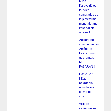
Miloš
Karavezić et
tous les
camarades de
la plateforme
mondiale anti-
impérialiste
arrêtés !
Aujourd’hui
comme hier en
Amérique
Latine, plus
que jamais :
NO
PASARAN !
Canicule :
l’État
bourgeois
nous laisse
crever de
chaud
Victoire
iranienne sur