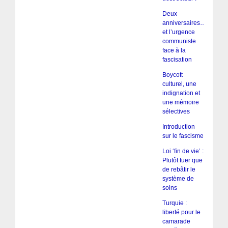
Deux
anniversaires…
et l’urgence
communiste
face à la
fascisation
Boycott
culturel, une
indignation et
une mémoire
sélectives
Introduction
sur le fascisme
Loi ‘fin de vie’ :
Plutôt tuer que
de rebâtir le
système de
soins
Turquie :
liberté pour le
camarade