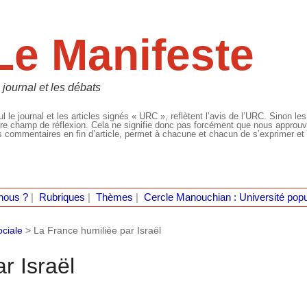
Le Manifeste
 journal et les débats
l le journal et les articles signés « URC », reflètent l’avis de l’URC. Sinon les
re champ de réflexion. Cela ne signifie donc pas forcément que nous approuvio
 commentaires en fin d’article, permet à chacune et chacun de s’exprimer et 
nous ?
|
Rubriques
|
Thèmes
|
Cercle Manouchian : Université popu
ociale
>
La France humiliée par Israël
r Israël