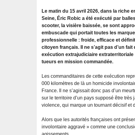
Le matin du 15 avril 2026, dans la riche e
Seine, Éric Robic a été exécuté par bal
scooter, la visière baissée, se sont appr
embuscade qui portait toutes les marque
professionnelle : froide, efficace et définit
citoyen français. Il ne s’agit pas d’un fai
exécution extrajudiciaire extraterritorial
tueurs en mission commandée.
Les commanditaires de cette exécution repro
000 kilomètres de là un homicide involontair
France. Il ne s’agissait donc pas d’un meurt
sur le territoire d’un pays supposé être trè
violence, qui marque un tournant décisif et d
Alors que les autorités françaises ont prés
involontaire aggravé » comme une conclusio
agissements.