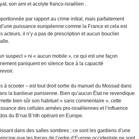
at, son ami et acolyte franco-israélien .
oportionnée par rapport au crime initial, mais parfaitement
rd d’une puissance européenne comme la France et cela est
 acteurs, il n’y a pas de prescription et aucun bouclier
alle.
un suspect » ni « aucun mobile », ce qui est une façon
ignement paniquent en silence face à la capacité
revoir.
à scooter – est tout droit sortie du manuel du Mossad dans
ns la banlieue parisienne. Bien qu’aucun État ne revendique
émette bien sûr son habituel « sans commentaire », cette
ssance des cellules armées pro-israéliennes et l’influence
s du B’nai B’rith opérant en Europe.
nissant dans des salles sombres ; ce sont les gardiens d’une
rincipe que les forces de l’ordre d’Europe occidentale ne sont