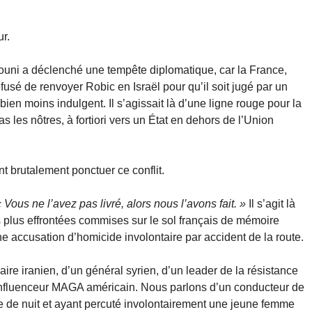
r.
itouni a déclenché une tempête diplomatique, car la France,
usé de renvoyer Robic en Israël pour qu’il soit jugé par un
bien moins indulgent. Il s’agissait là d’une ligne rouge pour la
s les nôtres, à fortiori vers un État en dehors de l’Union
nt brutalement ponctuer ce conflit.
 Vous ne l’avez pas livré, alors nous l’avons fait. »
Il s’agit là
es plus effrontées commises sur le sol français de mémoire
ne accusation d’homicide involontaire par accident de la route.
ire iranien, d’un général syrien, d’un leader de la résistance
 influenceur MAGA américain. Nous parlons d’un conducteur de
 de nuit et ayant percuté involontairement une jeune femme