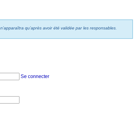
 n’apparaîtra qu’après avoir été validée par les responsables.
Se connecter