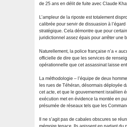
de 25 ans en délit de fuite avec Claude Khay
L’ampleur de la riposte est totalement dispr
calibrée pour servir de dissuasion à l’éga
stratégique. Cela démontre que pour certains
juridictionnel assez épais pour arrêter une b
Naturellement, la police française n’a « auc
officielle de dire que les services de rense
opérationnelle que cet assassinat laisse ent
La méthodologie – l’équipe de deux hommes 
les rues de Téhéran, désormais déployée da
cet acte, et que le gouvernement israélien 
exécution met en évidence la montée en pui
présumée de réseaux tels que les Commando
Il ne s’agit pas de cabales obscures se réu
mémoire tenace. Ils agissent en partant du p