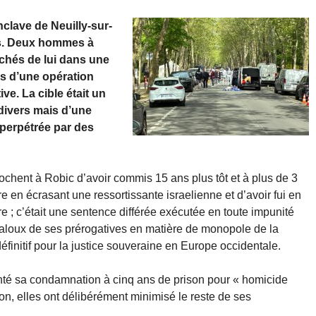
nclave de Neuilly-sur-
les. Deux hommes à
ochés de lui dans une
s d’une opération
ive. La cible était un
t divers mais d’une
e perpétrée par des
chent à Robic d’avoir commis 15 ans plus tôt et à plus de 3
e en écrasant une ressortissante israelienne et d’avoir fui en
re ; c’était une sentence différée exécutée en toute impunité
s jaloux de ses prérogatives en matière de monopole de la
éfinitif pour la justice souveraine en Europe occidentale.
enté sa condamnation à cinq ans de prison pour « homicide
n, elles ont délibérément minimisé le reste de ses