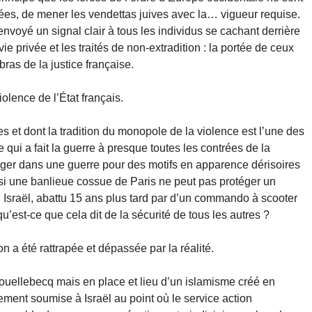
es, de mener les vendettas juives avec la… vigueur requise.
envoyé un signal clair à tous les individus se cachant derrière
ie privée et les traités de non-extradition : la portée de ceux
ras de la justice française.
olence de l’État français.
es et dont la tradition du monopole de la violence est l’une des
qui a fait la guerre à presque toutes les contrées de la
gager dans une guerre pour des motifs en apparence dérisoires
: si une banlieue cossue de Paris ne peut pas protéger un
sraël, abattu 15 ans plus tard par d’un commando à scooter
’est-ce que cela dit de la sécurité de tous les autres ?
n a été rattrapée et dépassée par la réalité.
uellebecq mais en place et lieu d’un islamisme créé en
ement soumise à Israël au point où le service action