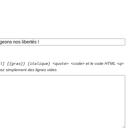
et le code HTML
l] {{gras}} {italique} <quote> <code>
<q>
sez simplement des lignes vides.