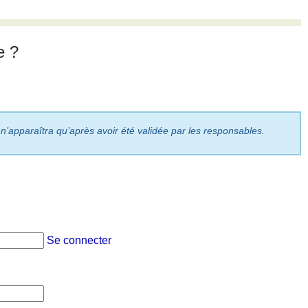
e ?
 n’apparaîtra qu’après avoir été validée par les responsables.
Se connecter