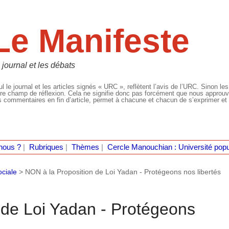
Le Manifeste
 journal et les débats
l le journal et les articles signés « URC », reflètent l’avis de l’URC. Sinon les
re champ de réflexion. Cela ne signifie donc pas forcément que nous approuvio
 commentaires en fin d’article, permet à chacune et chacun de s’exprimer et 
nous ?
|
Rubriques
|
Thèmes
|
Cercle Manouchian : Université popu
ociale
>
NON à la Proposition de Loi Yadan - Protégeons nos libertés
 de Loi Yadan - Protégeons