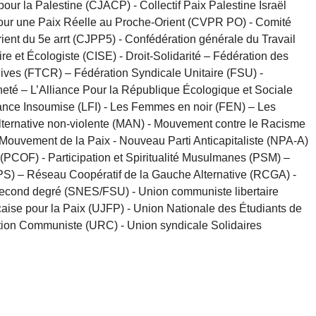
pour la Palestine (CJACP) - Collectif Paix Palestine Israël
pour une Paix Réelle au Proche-Orient (CVPR PO) - Comité
rient du 5e arrt (CJPP5) - Confédération générale du Travail
re et Écologiste (CISE) - Droit-Solidarité – Fédération des
ives (FTCR) – Fédération Syndicale Unitaire (FSU) -
eté – L’Alliance Pour la République Écologique et Sociale
ance Insoumise (LFI) - Les Femmes en noir (FEN) – Les
ternative non-violente (MAN) - Mouvement contre le Racisme
–Mouvement de la Paix - Nouveau Parti Anticapitaliste (NPA-A)
(PCOF) - Participation et Spiritualité Musulmanes (PSM) –
PS) – Réseau Coopératif de la Gauche Alternative (RCGA) -
econd degré (SNES/FSU) - Union communiste libertaire
çaise pour la Paix (UJFP) - Union Nationale des Étudiants de
tion Communiste (URC) - Union syndicale Solidaires