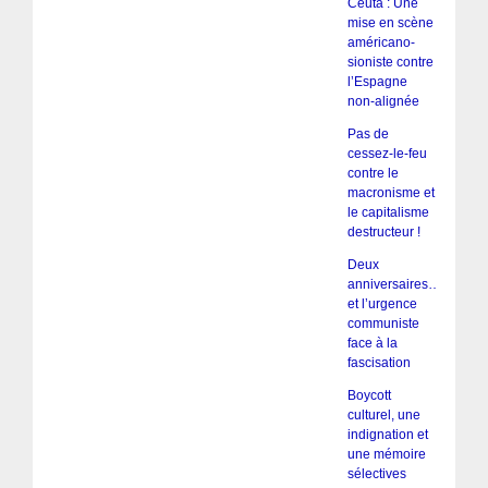
Ceuta : Une
mise en scène
américano-
sioniste contre
l’Espagne
non-alignée
Pas de
cessez-le-feu
contre le
macronisme et
le capitalisme
destructeur !
Deux
anniversaires…
et l’urgence
communiste
face à la
fascisation
Boycott
culturel, une
indignation et
une mémoire
sélectives