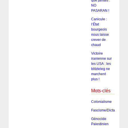
que jamais :
NO
PASARAN !
Canicule :
l’État
bourgeois
nous laisse
crever de
chaud
Victoire
iranienne sur
les USA : les
blitzkrieg ne
marchent
plus !
Mots-clés
Colonialisme
Fascisme/Dictature/Tota
Génocide
Palestinien