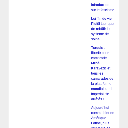
Introduction
sur le fascisme
Loi ‘fin de vie’ :
Plutôt tuer que
de rebâtir le
système de
soins
Turquie :
liberté pour le
camarade
Miloš
Karavezić et
tous les
camarades de
la plateforme
mondiale anti-
impérialiste
arrêtés !
Aujourd’hui
comme hier en
Amérique
Latine, plus