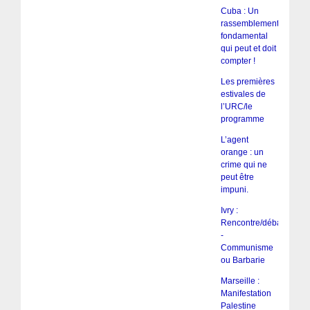
Cuba : Un
rassemblement
fondamental
qui peut et doit
compter !
Les premières
estivales de
l’URC/le
programme
L’agent
orange : un
crime qui ne
peut être
impuni.
Ivry :
Rencontre/débat
-
Communisme
ou Barbarie
Marseille :
Manifestation
Palestine