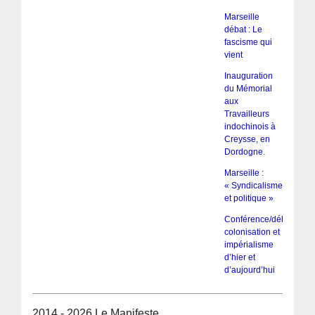
Marseille
débat : Le
fascisme qui
vient
Inauguration
du Mémorial
aux
Travailleurs
indochinois à
Creysse, en
Dordogne.
Marseille :
« Syndicalisme
et politique »
Conférence/débat :
colonisation et
impérialisme
d’hier et
d’aujourd’hui
2014 - 2026 Le Manifeste