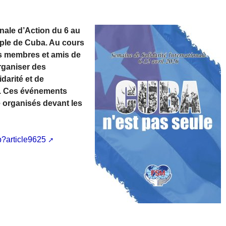
nale d’Action du 6 au
euple de Cuba. Au cours
es membres et amis de
rganiser des
darité et de
e. Ces événements
e organisés devant les
p?article9625