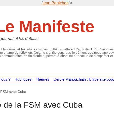
Jean Penichon
">
Le Manifeste
 journal et les débats
l le journal et les articles signés « URC », reflètent l’avis de l’URC. Sinon les
re champ de réflexion. Cela ne signifie donc pas forcément que nous approuvio
 commentaires en fin d’article, permet à chacune et chacun de s’exprimer et 
nous ?
|
Rubriques
|
Thèmes
|
Cercle Manouchian : Université popu
la FSM avec Cuba
é de la FSM avec Cuba