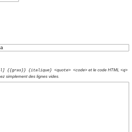
et le code HTML
l] {{gras}} {italique} <quote> <code>
<q>
sez simplement des lignes vides.