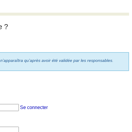
e ?
 n’apparaîtra qu’après avoir été validée par les responsables.
Se connecter