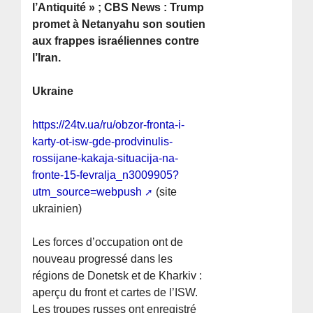
l’Antiquité » ; CBS News : Trump
promet à Netanyahu son soutien
aux frappes israéliennes contre
l’Iran.
Ukraine
https://24tv.ua/ru/obzor-fronta-i-
karty-ot-isw-gde-prodvinulis-
rossijane-kakaja-situacija-na-
fronte-15-fevralja_n3009905?
utm_source=webpush
(site
ukrainien)
Les forces d’occupation ont de
nouveau progressé dans les
régions de Donetsk et de Kharkiv :
aperçu du front et cartes de l’ISW.
Les troupes russes ont enregistré