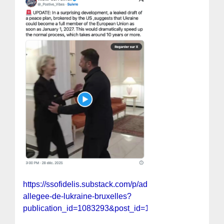
https://ssofidelis.substack.com/p/adhesion-
allegee-de-lukraine-bruxelles?
publication_id=1083293&post_id=185052826&isFreemail