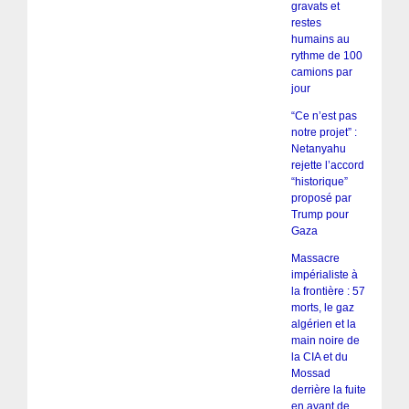
gravats et
restes
humains au
rythme de 100
camions par
jour
“Ce n’est pas
notre projet” :
Netanyahu
rejette l’accord
“historique”
proposé par
Trump pour
Gaza
Massacre
impérialiste à
la frontière : 57
morts, le gaz
algérien et la
main noire de
la CIA et du
Mossad
derrière la fuite
en avant de