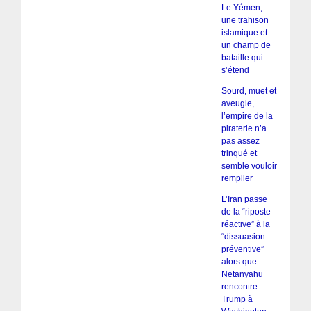
Le Yémen,
une trahison
islamique et
un champ de
bataille qui
s’étend
Sourd, muet et
aveugle,
l’empire de la
piraterie n’a
pas assez
trinqué et
semble vouloir
rempiler
L’Iran passe
de la “riposte
réactive” à la
“dissuasion
préventive”
alors que
Netanyahu
rencontre
Trump à