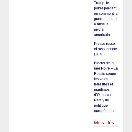
Trump, le
poker perdant,
ou comment la
guerre en Iran
a brisé le
mythe
américain
Presse russe
et russophone
(1676)
Blocus de la
mer Noire – La
Russie coupe
les voies
terrestres et
maritimes
d’Odessa /
Paralysie
politique
européenne
Mots-clés