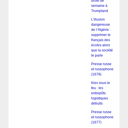
drôle de
semaine à
Trumpland
L’illusion
dangereuse
de l’Algérie :
supprimer le
français des
écoles alors
que la société
le parle
Presse russe
et russophone
(1678)
Kiev sous le
feu : les
entrepôts
logistiques
détruits
Presse russe
et russophone
(1677)