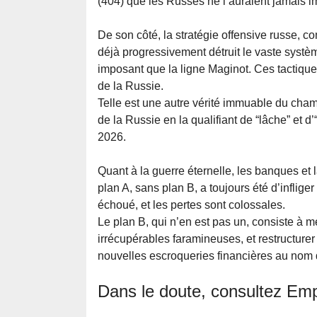
(404) que les Russes ne l’auraient jamais i
De son côté, la stratégie offensive russe, com
déjà progressivement détruit le vaste syst
imposant que la ligne Maginot. Ces tactiques
de la Russie.
Telle est une autre vérité immuable du cha
de la Russie en la qualifiant de “lâche” et d’
2026.
Quant à la guerre éternelle, les banques e
plan A, sans plan B, a toujours été d’inflige
échoué, et les pertes sont colossales.
Le plan B, qui n’en est pas un, consiste à m
irrécupérables faramineuses, et restructurer
nouvelles escroqueries financières au nom d
Dans le doute, consultez Em