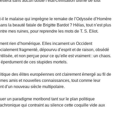
 restera sans aucun doute l’état-civilisation ultime de tout
it-il le malaise qui imprègne le remake de l’Odyssée d’Homère
sans la beauté fatale de Brigitte Bardot ? Hélas, tout n’est plus
re mes ruines, pour reprendre les mots de T. S. Eliot.
ment rien d’homérique. Elles incarnent un Occident
 socialement fragmenté, dépourvu d’esprit et de raison, obsédé
ntilisée, et non perçue pour ce qu’elle est vraiment : un chaos.
perdument de ces stupides mortels.
itique des élites européennes ont clairement émergé au fil de
 mes amis et nouvelles connaissances, tout comme leur
t d’un nouveau siècle multipolaire.
étuer un paradigme moribond tant sur le plan politique
chronique qui contraint au silence cette coquille vide aux