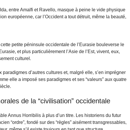
da, entre Amalfi et Ravello, masque à peine le vide physique
ion européenne, car l’Occident a tout détruit, même la beauté,
cette petite péninsule occidentale de l’Eurasie bouleverse le
rasie, et plus particulièrement l’Asie de l’Est, vivent, eux,
ement culturel.
x paradigmes d’autres cultures et, malgré elle, s’en imprégner
mme elle a imposé ses paradigmes et ses “valeurs” aux quatre
iècle.
ales de la “civilisation” occidentale
le Annus Horribilis à plus d’un titre. Les historiens du futur
ien “ordre”, fondé sur des “règles” aisément transgressables,
eur, même s’il existe toujours en tant que structure.