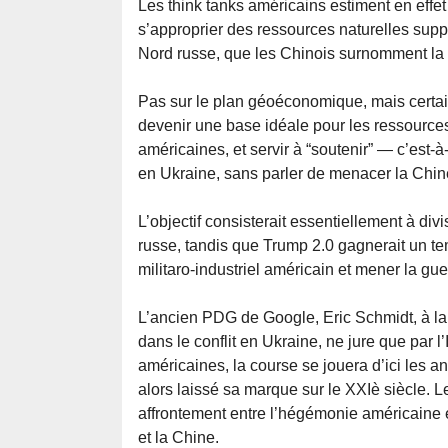
Les think tanks américains estiment en effe
s’approprier des ressources naturelles suppl
Nord russe, que les Chinois surnomment la “
Pas sur le plan géoéconomique, mais certaine
devenir une base idéale pour les ressource
américaines, et servir à “soutenir” — c’est
en Ukraine, sans parler de menacer la Chin
L’objectif consisterait essentiellement à div
russe, tandis que Trump 2.0 gagnerait un t
militaro-industriel américain et mener la guerr
L’ancien PDG de Google, Eric Schmidt, à la
dans le conflit en Ukraine, ne jure que par 
américaines, la course se jouera d’ici les 
alors laissé sa marque sur le XXIè siècle. L
affrontement entre l’hégémonie américaine 
et la Chine.