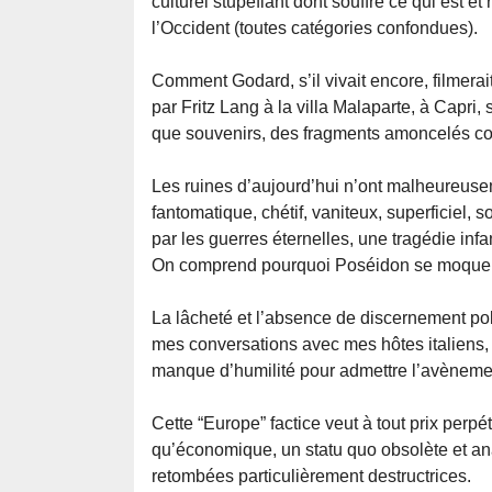
culturel stupéfiant dont souffre ce qui est et
l’Occident (toutes catégories confondues).
Comment Godard, s’il vivait encore, filmera
par Fritz Lang à la villa Malaparte, à Capri, 
que souvenirs, des fragments amoncelés cont
Les ruines d’aujourd’hui n’ont malheureuse
fantomatique, chétif, vaniteux, superficiel,
par les guerres éternelles, une tragédie infa
On comprend pourquoi Poséidon se moque é
La lâcheté et l’absence de discernement pol
mes conversations avec mes hôtes italiens,
manque d’humilité pour admettre l’avènemen
Cette “Europe” factice veut à tout prix perp
qu’économique, un statu quo obsolète et ana
retombées particulièrement destructrices.