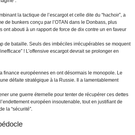
maginé”.
binant la tactique de l’escargot et celle dite du “hachoir”, a
ème de bunkers conçu par l’OTAN dans le Donbass, plus
 ont abouti à un rapport de force de dix contre un en faveur
mp de bataille. Seuls des imbéciles irrécupérables se moquent
“inefficace” ! L’offensive escargot devrait se prolonger en
t la finance européennes en ont désormais le monopole. Le
r une défaite stratégique à la Russie. Il a lamentablement
ener une guerre éternelle pour tenter de récupérer ces dettes
 l’endettement européen insoutenable, tout en justifiant de
e la “sécurité”.
pédocle