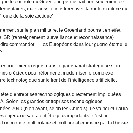
t que le contrôle du Groenland permettrait non seulement de
émentaires, mais aussi d’interférer avec la route maritime du
route de la soie arctique”.
ment sur le plan militaire, le Groenland pourrait en effet
s ISR (renseignement, surveillance et reconnaissance)
-à-dire commander — les Européens dans leur guerre éternelle
e.
iser pour mieux régner dans le partenariat stratégique sino-
emps précieux pour réformer et moderniser le complexe
e technologique sur le front de l’intelligence artificielle.
 tête d’entreprises technologiques directement impliquées
l’IA. Selon les grandes entreprises technologiques
années 2040 (bien avant, selon les Chinois). Le vainqueur aura
es enjeux ne sauraient être plus importants : c’est un
et un monde multipolaire et multinodal emmené par la Russie