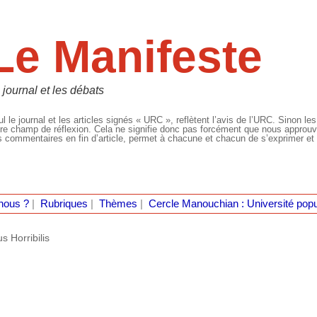
Le Manifeste
 journal et les débats
l le journal et les articles signés « URC », reflètent l’avis de l’URC. Sinon les
re champ de réflexion. Cela ne signifie donc pas forcément que nous approuvio
 commentaires en fin d’article, permet à chacune et chacun de s’exprimer et 
nous ?
|
Rubriques
|
Thèmes
|
Cercle Manouchian : Université popu
s Horribilis