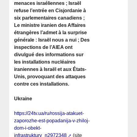
menaces israéliennes ; Israël
refuse l’entrée en Cisjordanie à
six parlementaires canadiens ;
Le ministre iranien des Affaires
étrangères l’admet à la surprise
générale : Israël nous a nui ; Des
inspections de l’AIEA ont
divulgué des informations sur
les installations nucléaires
iraniennes à Israël et aux États-
Unis, provoquant des attaques
contre ces installations.
Ukraine
https://24tv.ua/ru/rossija-atakuet-
zaporozhe-est-popadanija-v-zhiloj-
dom-i-obekt-
infrastruktury_n2972348
(site