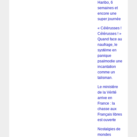
Haribo, 6
semaines et
encore une
super journée
« Célérusses !
Célérusses ! »
Quand face au
naufrage, le
système en
panique
psalmodie une
incantation
comme un
talisman.
Le ministère
de la Vérité
arrive en
France : la
chasse aux
Français libres
est ouverte
Nostalgies de
mondes