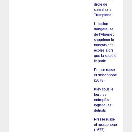
drôle de
semaine à
Trumpland
L’illusion
dangereuse
de l’Algérie :
supprimer le
français des
écoles alors
que la société
le parle
Presse russe
et russophone
(1678)
Kiev sous le
feu : les
entrepôts
logistiques
détruits
Presse russe
et russophone
(1677)