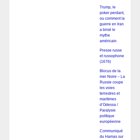
Trump, le
poker perdant,
ou comment la
guerre en Iran
a brisé le
mythe
américain
Presse russe
et russophone
(1676)
Blocus de la
mer Noire – La
Russie coupe
les voies
terrestres et
maritimes
d’Odessa /
Paralysie
politique
européenne
Communiqué
du Hamas sur