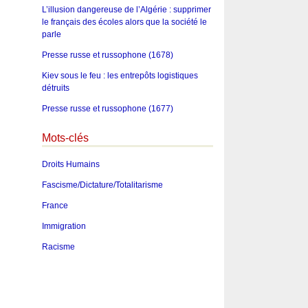
L’illusion dangereuse de l’Algérie : supprimer
le français des écoles alors que la société le
parle
Presse russe et russophone (1678)
Kiev sous le feu : les entrepôts logistiques
détruits
Presse russe et russophone (1677)
Mots-clés
Droits Humains
Fascisme/Dictature/Totalitarisme
France
Immigration
Racisme