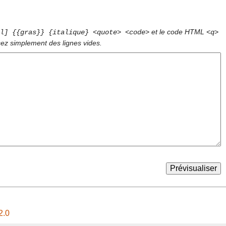
et le code HTML
l] {{gras}} {italique} <quote> <code>
<q>
sez simplement des lignes vides.
2.0