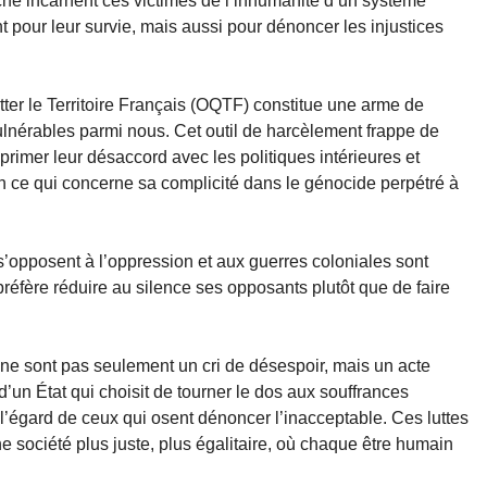
e incarnent ces victimes de l’inhumanité d’un système
ent pour leur survie, mais aussi pour dénoncer les injustices
ter le Territoire Français (OQTF) constitue une arme de
vulnérables parmi nous. Cet outil de harcèlement frappe de
rimer leur désaccord avec les politiques intérieures et
n ce qui concerne sa complicité dans le génocide perpétré à
s’opposent à l’oppression et aux guerres coloniales sont
réfère réduire au silence ses opposants plutôt que de faire
ne sont pas seulement un cri de désespoir, mais un acte
 d’un État qui choisit de tourner le dos aux souffrances
 l’égard de ceux qui osent dénoncer l’inacceptable. Ces luttes
e société plus juste, plus égalitaire, où chaque être humain