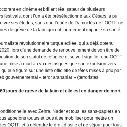
ctorant en cinéma et brillant réalisateur de plusieurs
 festivals, dont l’un a été présélectionné aux Césars, a pu
rsuivre ses études, sans que l’épée de Damoclès de l’OQTF ne
ines de grève de la faim qui ont lourdement impacté sa santé.
journaliste révolutionnaire turque exilée, qui a déjà obtenu
 2020, lors d’une demande de renouvellement de son titre de
cation de son statut de réfugiée et se voit signifier une OQTF
une mise à mort au vu des risques que son expulsion vers
 qu’elle figure sur une liste officielle de têtes mises à prix par
web gouvernemental « teror arananlar » (terroristes
60 jours de grève de la faim et elle est en danger de mort
nconditionnelle avec Zehra, Nader et tous les sans-papiers en
 Nous appelons toutes et tous à se mobiliser pour mettre un
des OQTF, et à défendre le droit d’asile et de séjour pour tous.