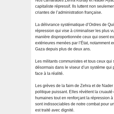
Nos camarades Zehra Kurtay et Nader Ayach
capitaliste répressif. Ils luttent non seulem
criantes de l’administration française.
La délivrance systématique d’Ordres de Quit
répression qui vise à criminaliser les plus 
manière disproportionnée ceux qui osent exp
extérieures menées par l’État, notamment e
Gaza depuis plus de deux ans.
Les militants communistes et tous ceux qui 
désormais dans le viseur d’un système qui p
face à la réalité.
Les grèves de la faim de Zehra et de Nader 
politique puissant. Elles révèlent la cruauté
humaines tout en renforçant la répression à
sont indissociables de notre combat pour un
est traité avec dignité.