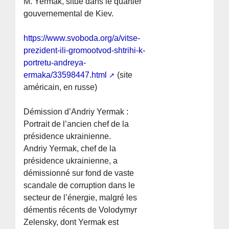
M. Yermak, situé dans le quartier
gouvernemental de Kiev.
https://www.svoboda.org/a/vitse-
prezident-ili-gromootvod-shtrihi-k-
portretu-andreya-
ermaka/33598447.html
(site
américain, en russe)
Démission d’Andriy Yermak :
Portrait de l’ancien chef de la
présidence ukrainienne.
Andriy Yermak, chef de la
présidence ukrainienne, a
démissionné sur fond de vaste
scandale de corruption dans le
secteur de l’énergie, malgré les
démentis récents de Volodymyr
Zelensky, dont Yermak est