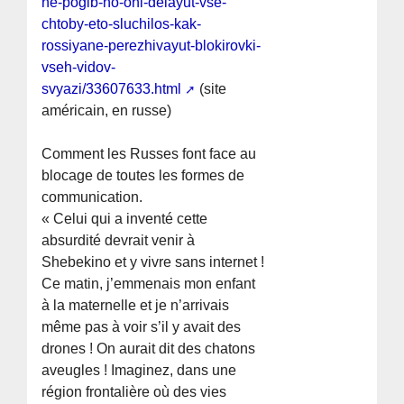
ne-pogib-no-oni-delayut-vse-
chtoby-eto-sluchilos-kak-
rossiyane-perezhivayut-blokirovki-
vseh-vidov-
svyazi/33607633.html
(site
américain, en russe)
Comment les Russes font face au
blocage de toutes les formes de
communication.
« Celui qui a inventé cette
absurdité devrait venir à
Shebekino et y vivre sans internet !
Ce matin, j’emmenais mon enfant
à la maternelle et je n’arrivais
même pas à voir s’il y avait des
drones ! On aurait dit des chatons
aveugles ! Imaginez, dans une
région frontalière où des vies