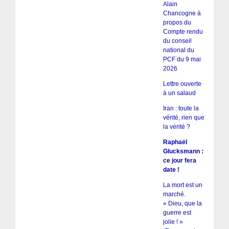
Alain
Chancogne à
propos du
Compte rendu
du conseil
national du
PCF du 9 mai
2026
Lettre ouverte
à un salaud
Iran : toute la
vérité, rien que
la vérité ?
Raphaël
Glucksmann :
ce jour fera
date !
La mort est un
marché.
« Dieu, que la
guerre est
jolie ! »