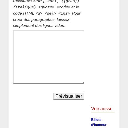
raccourcis SPIP
[->url] {{gras}}
et le
{italique} <quote> <code>
code HTML
. Pour
<q> <del> <ins>
créer des paragraphes, laissez
simplement des lignes vides.
Voir aussi
Billets
d’humeur