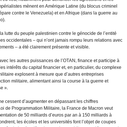
mpérialistes mènent en Amérique Latine (du blocus criminel
répare contre le Venezuela) et en Afrique (dans la guerre au
o).
la lutte du peuple palestinien contre le génocide de l’entité
ces occidentales – qui n’ont jamais rompu leurs relations avec
mements – a été clairement présente et visible.
avec les autres puissances de l’OTAN, finance et participe à
es intérêts du capital financier et, en particulier, du complexe
e militaire explosent à mesure que d’autres entreprises
tion militaire, alimentant ainsi la course à la guerre et
se ».
ne cessent d’augmenter en dépassant les chiffres
Loi de Programmation Militaire, la France de Macron veut
ntation de 50 milliards d’euros par an à 150 milliards à
ndrent, les écoles et les universités font l’objet de coupes