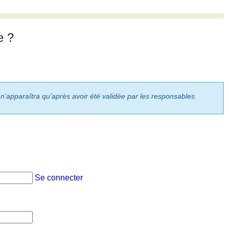
e ?
 n’apparaîtra qu’après avoir été validée par les responsables.
Se connecter