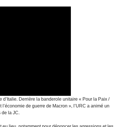
 d’Italie. Derrière la banderole unitaire « Pour la Paix /
et l’économie de guerre de Macron », l’URC a animé un
 de la JC.
nt eu lieu, notamment pour dénoncer les agressions et les