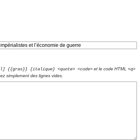
et le code HTML
l] {{gras}} {italique} <quote> <code>
<q>
sez simplement des lignes vides.