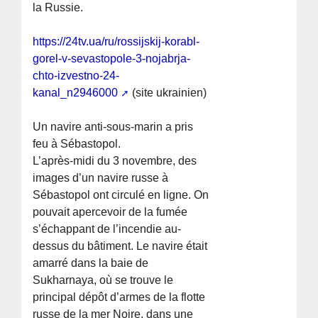
la Russie.
https://24tv.ua/ru/rossijskij-korabl-
gorel-v-sevastopole-3-nojabrja-
chto-izvestno-24-
kanal_n2946000
(site ukrainien)
Un navire anti-sous-marin a pris
feu à Sébastopol.
L’après-midi du 3 novembre, des
images d’un navire russe à
Sébastopol ont circulé en ligne. On
pouvait apercevoir de la fumée
s’échappant de l’incendie au-
dessus du bâtiment. Le navire était
amarré dans la baie de
Sukharnaya, où se trouve le
principal dépôt d’armes de la flotte
russe de la mer Noire, dans une