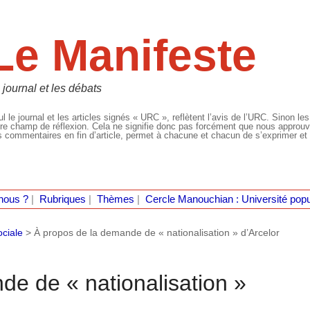
Le Manifeste
 journal et les débats
l le journal et les articles signés « URC », reflètent l’avis de l’URC. Sinon les
re champ de réflexion. Cela ne signifie donc pas forcément que nous approuvio
 commentaires en fin d’article, permet à chacune et chacun de s’exprimer et 
nous ?
|
Rubriques
|
Thèmes
|
Cercle Manouchian : Université popu
ociale
>
À propos de la demande de « nationalisation » d’Arcelor
de de « nationalisation »