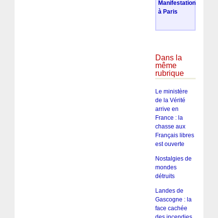
Manifestation
à Paris
Dans la
même
rubrique
Le ministère
de la Vérité
arrive en
France : la
chasse aux
Français libres
est ouverte
Nostalgies de
mondes
détruits
Landes de
Gascogne : la
face cachée
des incendies