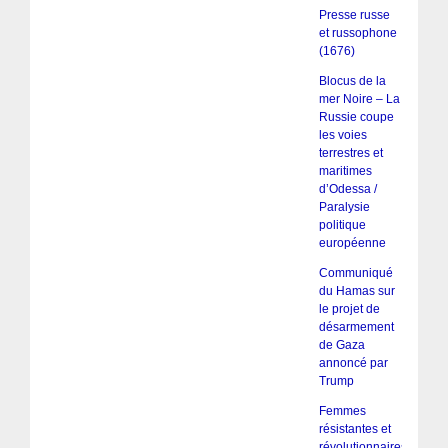
Presse russe
et russophone
(1676)
Blocus de la
mer Noire – La
Russie coupe
les voies
terrestres et
maritimes
d’Odessa /
Paralysie
politique
européenne
Communiqué
du Hamas sur
le projet de
désarmement
de Gaza
annoncé par
Trump
Femmes
résistantes et
révolutionnaires