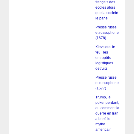
français des
écoles alors
que la société
le parle
Presse russe
et russophone
(1678)
Kiev sous le
feu : les
entrepôts
logistiques
détruits
Presse russe
et russophone
(1677)
Trump, le
poker perdant,
ou comment la
guerre en Iran
a brisé le
mythe
américain