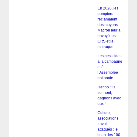
En 2020, les
pompiers
réclamaient
des moyens :
Macron leur a
envoyé les
CRS et la
matraque
Les pesticides
à la campagne
et à
l’Assemblée
nationale
Haribo : ils
tiennent,
gagnons avec
eux !
Culture,
associations,
travail
attaqués : le
bilan des 100