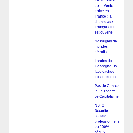
Le ministère
de la Vérité
arrive en
France : la
chasse aux
Français libres
est ouverte
Nostalgies de
mondes
détruits
Landes de
Gascogne : la
face cachée
des incendies
Pas de Cessez
le Feu contre
ce Capitalisme
NSTS,
Sécurité
sociale
professionnelle
ou 100%
sécu ?