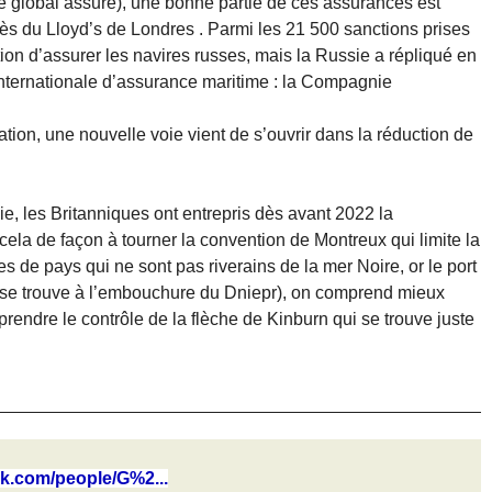
 global assuré), une bonne partie de ces assurances est
ès du Lloyd’s de Londres . Parmi les 21 500 sanctions prises
iction d’assurer les navires russes, mais la Russie a répliqué en
nternationale d’assurance maritime : la Compagnie
tion, une nouvelle voie vient de s’ouvrir dans la réduction de
ie, les Britanniques ont entrepris dès avant 2022 la
ela de façon à tourner la convention de Montreux qui limite la
 de pays qui ne sont pas riverains de la mer Noire, or le port
il se trouve à l’embouchure du Dniepr), on comprend mieux
 prendre le contrôle de la flèche de Kinburn qui se trouve juste
k.com/people/G%2...