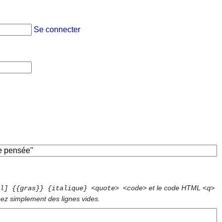
Se connecter
et le code HTML
l] {{gras}} {italique} <quote> <code>
<q>
sez simplement des lignes vides.