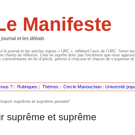
Le Manifeste
 journal et les débats
l le journal et les articles signés « URC », reflètent l’avis de l’URC. Sinon les
re champ de réflexion. Cela ne signifie donc pas forcément que nous approuvio
 commentaires en fin d’article, permet à chacune et chacun de s’exprimer et 
nous ?
|
Rubriques
|
Thèmes
|
Cercle Manouchian : Université popu
"espoir suprême et suprême pensée"
ir suprême et suprême