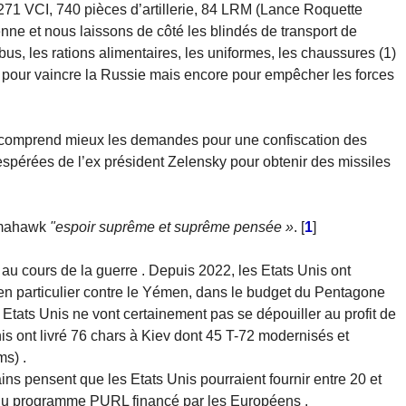
, 1271 VCI, 740 pièces d’artillerie, 84 LRM (Lance Roquette
nne et nous laissons de côté les blindés de transport de
bus, les rations alimentaires, les uniformes, les chaussures (1)
nt pour vaincre la Russie mais encore pour empêcher les forces
on comprend mieux les demandes pour une confiscation des
espérées de l’ex président Zelensky pour obtenir des missiles
Tomahawk
"espoir suprême et suprême pensée »
.
[
1
]
au cours de la guerre . Depuis 2022, les Etats Unis ont
en particulier contre le Yémen, dans le budget du Pentagone
s Etats Unis ne vont certainement pas se dépouiller au profit de
nis ont livré 76 chars à Kiev dont 45 T-72 modernisés et
s) .
tains pensent que les Etats Unis pourraient fournir entre 20 et
du programme PURL financé par les Européens .