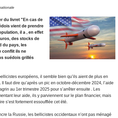
nationale
r du livret "En cas de
édois vient de prendre
lation, il a , en effet
euros, des stocks de
d du pays, les
conflit ils ne
s suédois grillés
llicistes européens, il semble bien qu’ils aient de plus en
. Il faut dire qu’après un pic en octobre-décembre 2024, l’aide
rin au 1er trimestre 2025 pour s’arrêter ensuite . Les
ant leur aide, ils y parviennent sur le plan financier, mais
ire s’est fortement essoufflée cet été.
incre la Russie, les bellicistes occidentaux n’ont pas ménagé