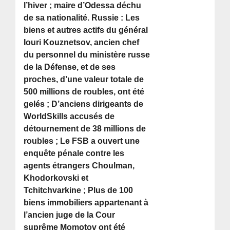
l’hiver ; maire d’Odessa déchu
de sa nationalité. Russie : Les
biens et autres actifs du général
Iouri Kouznetsov, ancien chef
du personnel du ministère russe
de la Défense, et de ses
proches, d’une valeur totale de
500 millions de roubles, ont été
gelés ; D’anciens dirigeants de
WorldSkills accusés de
détournement de 38 millions de
roubles ; Le FSB a ouvert une
enquête pénale contre les
agents étrangers Choulman,
Khodorkovski et
Tchitchvarkine ; Plus de 100
biens immobiliers appartenant à
l’ancien juge de la Cour
suprême Momotov ont été