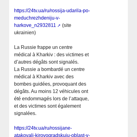
https://24tv.ua/ru/rossija-udarila-po-
meduchrezhdeniju-v-
harkove_n2932811
(site
ukrainien)
La Russie frappe un centre
médical à Kharkiv : des victimes et
d’autres dégâts sont signalés.
La Russie a bombardé un centre
médical à Kharkiv avec des
bombes guidées, provoquant des
dégâts. Au moins 12 véhicules ont
été endommagés lors de l’attaque,
et des victimes sont également
signalées.
https://24tv.ua/ru/rossijane-
atakovali-kirovogradskuju-oblast-v-