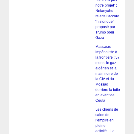
“Ce n’est pas
notre projet” :
Netanyahu
rejette l’accord
“historique”
proposé par
Trump pour
Gaza
Massacre
impérialiste à
la frontière : 57
morts, le gaz
algérien et la
main noire de
la CIA et du
Mossad
derrière la fuite
en avant de
Ceuta
Les chiens de
salon de
l’empire en
pleine
activité…La