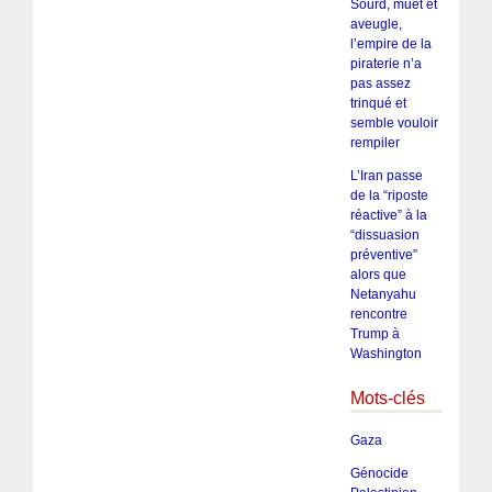
Sourd, muet et
aveugle,
l’empire de la
piraterie n’a
pas assez
trinqué et
semble vouloir
rempiler
L’Iran passe
de la “riposte
réactive” à la
“dissuasion
préventive”
alors que
Netanyahu
rencontre
Trump à
Washington
Mots-clés
Gaza
Génocide