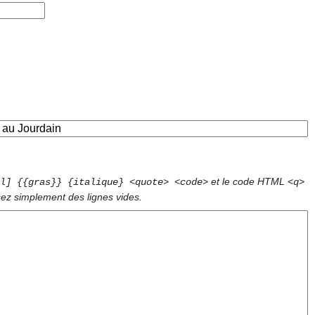
et le code HTML
l] {{gras}} {italique} <quote> <code>
<q>
sez simplement des lignes vides.