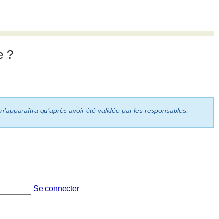
e ?
 n’apparaîtra qu’après avoir été validée par les responsables.
Se connecter