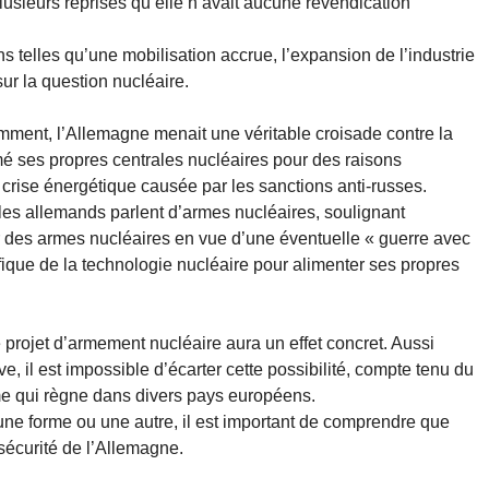
sieurs reprises qu’elle n’avait aucune revendication
ns telles qu’une mobilisation accrue, l’expansion de l’industrie
sur la question nucléaire.
emment, l’Allemagne menait une véritable croisade contre la
é ses propres centrales nucléaires pour des raisons
 crise énergétique causée par les sanctions anti-russes.
bles allemands parlent d’armes nucléaires, soulignant
rir des armes nucléaires en vue d’une éventuelle « guerre avec
acifique de la technologie nucléaire pour alimenter ses propres
 le projet d’armement nucléaire aura un effet concret. Aussi
ive, il est impossible d’écarter cette possibilité, compte tenu du
me qui règne dans divers pays européens.
une forme ou une autre, il est important de comprendre que
sécurité de l’Allemagne.