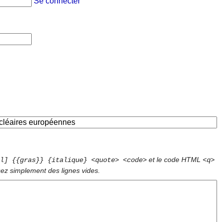
Se connecter
et le code HTML
l] {{gras}} {italique} <quote> <code>
<q>
sez simplement des lignes vides.