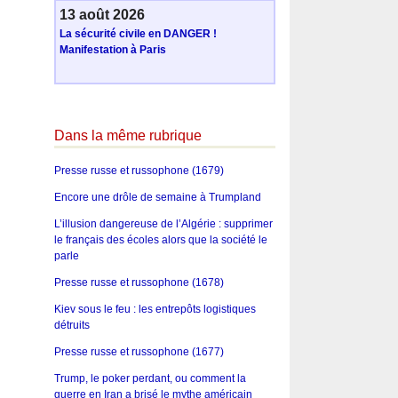
13 août 2026
La sécurité civile en DANGER !
Manifestation à Paris
Dans la même rubrique
Presse russe et russophone (1679)
Encore une drôle de semaine à Trumpland
L’illusion dangereuse de l’Algérie : supprimer
le français des écoles alors que la société le
parle
Presse russe et russophone (1678)
Kiev sous le feu : les entrepôts logistiques
détruits
Presse russe et russophone (1677)
Trump, le poker perdant, ou comment la
guerre en Iran a brisé le mythe américain